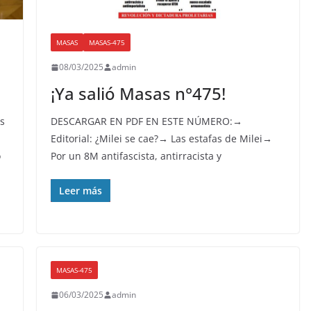
MASAS
MASAS-475
08/03/2025
admin
¡Ya salió Masas n°475!
s
DESCARGAR EN PDF EN ESTE NÚMERO:→
Editorial: ¿Milei se cae?→ Las estafas de Milei→
o
Por un 8M antifascista, antirracista y
Leer más
MASAS-475
06/03/2025
admin