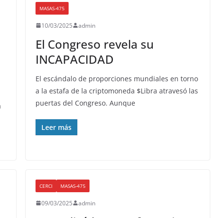
MASAS-475
10/03/2025
admin
El Congreso revela su
INCAPACIDAD
El escándalo de proporciones mundiales en torno
a la estafa de la criptomoneda $Libra atravesó las
puertas del Congreso. Aunque
a
Leer más
CERCI
MASAS-475
09/03/2025
admin