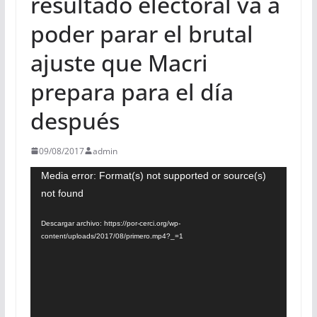
resultado electoral va a
poder parar el brutal
ajuste que Macri
prepara para el día
después
09/08/2017
admin
Reproductor
Media error: Format(s) not supported or source(s)
not found
de
vídeo
Descargar archivo: https://por-cerci.org/wp-
content/uploads/2017/08/primero.mp4?_=1