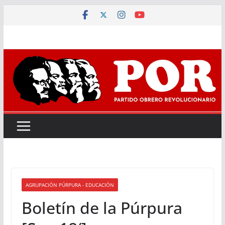
Saltar
al
contenido
AGRUPACIÓN PÚRPURA - EDUCACIÓN
Boletín de la Púrpura