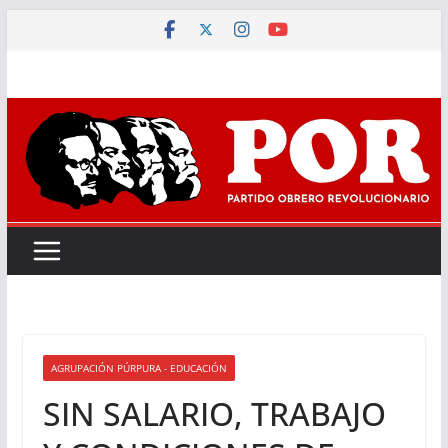
Saltar
al
contenido
AGRUPACIÓN PÚRPURA - EDUCACIÓN
SIN SALARIO, TRABAJO