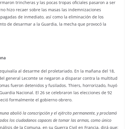
armaron trincheras y las pocas tropas oficiales pasaron a ser
rno hizo recaer sobre las masas las indemnizaciones
 pagadas de inmediato, así como la eliminación de los
tento de desarmar a la Guardia, la mecha que provocó la
una
equivalía al desarme del proletariado. En la mañana del 18,
el general Lecomte se negaron a disparar contra la multitud
omas fueron detenidos y fusilados. Thiers, horrorizado, huyó
 Guardia Nacional. El 26 se celebraron las elecciones de 92
leció formalmente el gobierno obrero.
muna abolió la conscripción y el ejército permanente, y proclamó
 todos los ciudadanos capaces de tomar las armas, como único
análisis de la Comuna, en su Guerra Civil en Francia, dirá que: