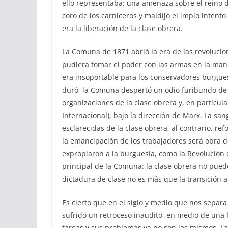
ello representaba: una amenaza sobre el reino de
coro de los carniceros y maldijo el impío inten
era la liberación de la clase obrera.
La Comuna de 1871 abrió la era de las revolucione
pudiera tomar el poder con las armas en la mano
era insoportable para los conservadores burgue
duró, la Comuna despertó un odio furibundo de lo
organizaciones de la clase obrera y, en particula
Internacional), bajo la dirección de Marx. La sa
esclarecidas de la clase obrera, al contrario, re
la emancipación de los trabajadores será obra de
expropiaron a la burguesía, como la Revolución 
principal de la Comuna: la clase obrera no puede 
dictadura de clase no es más que la transición 
Es cierto que en el siglo y medio que nos separ
sufrido un retroceso inaudito, en medio de una 
tareas y sus problemas ya no son los mismos. La 