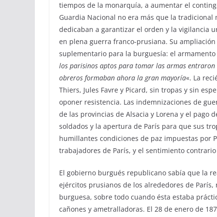
tiempos de la monarquía, a aumentar el continge
Guardia Nacional no era más que la tradicional m
dedicaban a garantizar el orden y la vigilancia 
en plena guerra franco-prusiana. Su ampliación
suplementario para la burguesía: el armamento 
los parisinos aptos para tomar las armas entraron
obreros formaban ahora la gran mayoría
«. La rec
Thiers, Jules Favre y Picard, sin tropas y sin es
oponer resistencia. Las indemnizaciones de guer
de las provincias de Alsacia y Lorena y el pago 
soldados y la apertura de París para que sus tr
humillantes condiciones de paz impuestas por Pr
trabajadores de París, y el sentimiento contrario
El gobierno burgués republicano sabía que la re
ejércitos prusianos de los alrededores de París
burguesa, sobre todo cuando ésta estaba prácti
cañones y ametralladoras. El 28 de enero de 1871