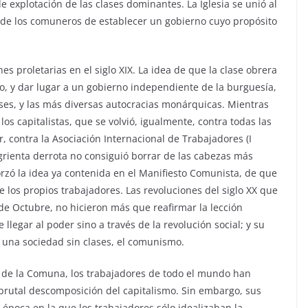
 explotación de las clases dominantes. La Iglesia se unió al
to de los comuneros de establecer un gobierno cuyo propósito
s proletarias en el siglo XIX. La idea de que la clase obrera
, y dar lugar a un gobierno independiente de la burguesía,
ses, y las más diversas autocracias monárquicas. Mientras
s capitalistas, que se volvió, igualmente, contra todas las
r, contra la Asociación Internacional de Trabajadores (I
ngrienta derrota no consiguió borrar de las cabezas más
forzó la idea ya contenida en el Manifiesto Comunista, de que
 los propios trabajadores. Las revoluciones del siglo XX que
de Octubre, no hicieron más que reafirmar la lección
llegar al poder sino a través de la revolución social; y su
a una sociedad sin clases, el comunismo.
a de la Comuna, los trabajadores de todo el mundo han
brutal descomposición del capitalismo. Sin embargo, sus
época en la que los trabajadores sólo idealizaban la