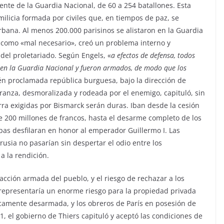
nte de la Guardia Nacional, de 60 a 254 batallones. Esta
ilicia formada por civiles que, en tiempos de paz, se
urbana. Al menos 200.000 parisinos se alistaron en la Guardia
 como «mal necesario», creó un problema interno y
del proletariado. Según Engels, «
a efectos de defensa, todos
 en la Guardia Nacional y fueron armados, de modo que los
ién proclamada república burguesa, bajo la dirección de
peranza, desmoralizada y rodeada por el enemigo, capituló, sin
ra exigidas por Bismarck serán duras. Iban desde la cesión
de 200 millones de francos, hasta el desarme completo de los
opas desfilaran en honor al emperador Guillermo I. Las
usia no pasarían sin despertar el odio entre los
 a la rendición.
acción armada del pueblo, y el riesgo de rechazar a los
, representaría un enorme riesgo para la propiedad privada
camente desarmada, y los obreros de París en posesión de
, el gobierno de Thiers capituló y aceptó las condiciones de