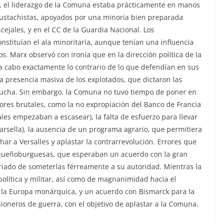
s, el liderazgo de la Comuna estaba prácticamente en manos
 pustachistas, apoyados por una minoría bien preparada
ejales, y en el CC de la Guardia Nacional. Los
stituían el ala minoritaria, aunque tenían una influencia
s. Marx observó con ironía que en la dirección política de la
 cabo exactamente lo contrario de lo que defendían en sus
 la presencia masiva de los explotados, que dictaron las
lucha. Sin embargo, la Comuna no tuvo tiempo de poner en
ores brutales, como la no expropiación del Banco de Francia
les empezaban a escasear), la falta de esfuerzo para llevar
Marsella), la ausencia de un programa agrario, que permitiera
har a Versalles y aplastar la contrarrevolución. Errores que
equeñoburguesas, que esperaban un acuerdo con la gran
ariado de someterlas férreamente a su autoridad. Mientras la
olítica y militar, así como de magnanimidad hacia el
e la Europa monárquica, y un acuerdo con Bismarck para la
ioneros de guerra, con el objetivo de aplastar a la Comuna.