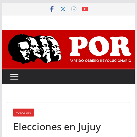
Saltar
al
contenido
MASAS-396
Elecciones en Jujuy