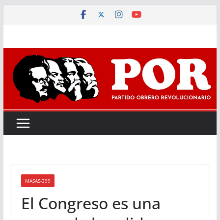
Saltar
al
contenido
MASAS-399
El Congreso es una