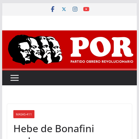
Saltar
al
contenido
MASAS-411
Hebe de Bonafini