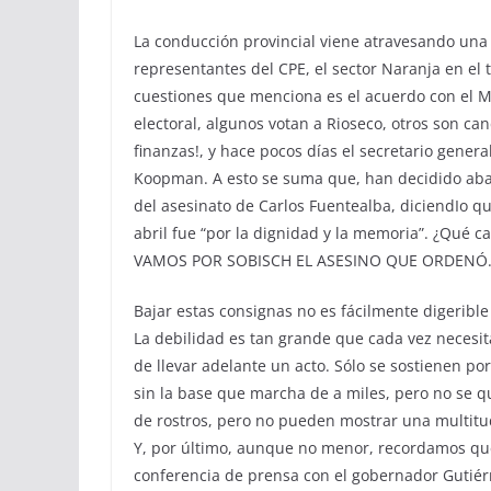
La conducción provincial viene atravesando una se
representantes del CPE, el sector Naranja en e
cuestiones que menciona es el acuerdo con el M
electoral, algunos votan a Rioseco, otros son can
finanzas!, y hace pocos días el secretario gener
Koopman. A esto se suma que, han decidido aban
del asesinato de Carlos Fuentealba, diciendIo que
abril fue “por la dignidad y la memoria”. ¿Qu
VAMOS POR SOBISCH EL ASESINO QUE ORDENÓ
Bajar estas consignas no es fácilmente digerible 
La debilidad es tan grande que cada vez necesit
de llevar adelante un acto. Sólo se sostienen po
sin la base que marcha de a miles, pero no se q
de rostros, pero no pueden mostrar una multitu
Y, por último, aunque no menor, recordamos que 
conferencia de prensa con el gobernador Gutiérr