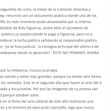
guidilla de crisis, la mitad de la Comisión directiva y
l tep, renunció con un documento público donde una de las
PN. En este momento están atravesados por la interna
didatos de Rolo Figueroa, ¡entre ellos el secretario de
al publicó un posteo donde le pega a Figueroa, pero no a
donar la lucha política señalando al responsable político
: “ya se hizo justicia”, la consigna principal del último 4 de
é cantábamos desde la oposición? : ESTO NO TERMINÓ, AHORA
.
por la militancia, incluso la propia.
an sonido y vallas más grandes, porque no tienen otra forma
r los rentados. Este es el segundo año que hacen el acto del 4
ueda a escucharlos. Por eso las imágenes de su prensa son
d porque estaban solos.
en la firma del acta salarial de este año realizaron una
ez y el ministro de educación Llancafilo, algo que nunca