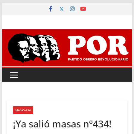
Saltar
al
contenido
MASAS-434
¡Ya salió masas nº434!