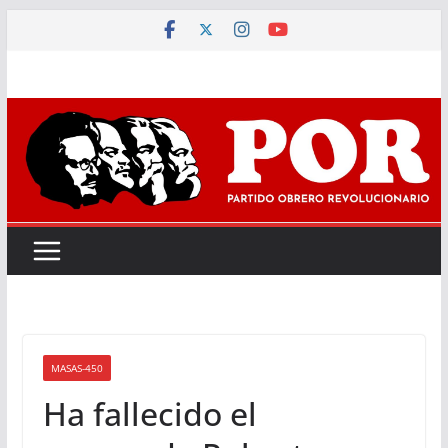
Saltar
al
contenido
MASAS-450
Ha fallecido el