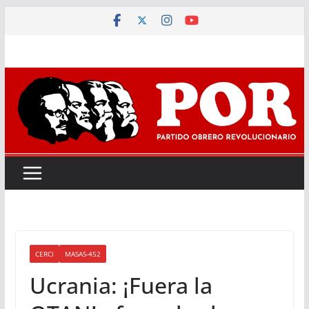
Saltar
al
contenido
CERCI
MASAS-452
Ucrania: ¡Fuera la