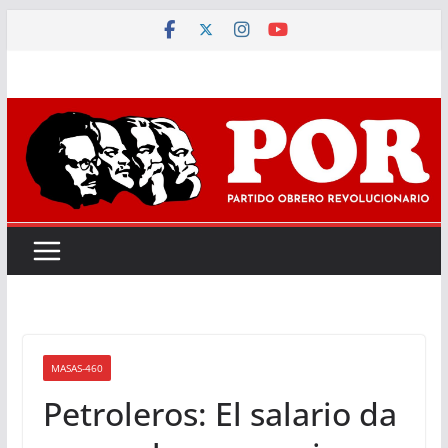
Saltar
al
contenido
MASAS-460
Petroleros: El salario da