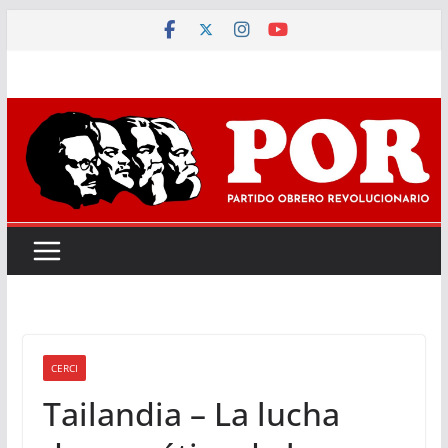
Saltar
al
contenido
CERCI
Tailandia – La lucha