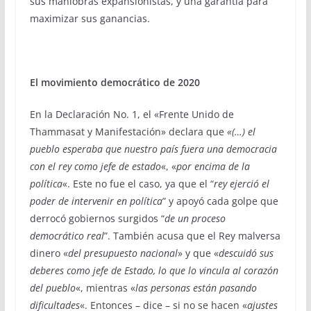
sus maniobras expansionistas, y una garantía para
maximizar sus ganancias.
El movimiento democrático de 2020
En la Declaración No. 1, el «Frente Unido de
Thammasat y Manifestación» declara que
«(…) el
pueblo esperaba que nuestro país fuera una democracia
con el rey como jefe de estado
«, «
por encima de la
política
«. Este no fue el caso, ya que el “
rey ejerció el
poder de intervenir en política
” y apoyó cada golpe que
derrocó gobiernos surgidos “
de un proceso
democrático real
”. También acusa que el Rey malversa
dinero «
del presupuesto nacional
» y que «
descuidó sus
deberes como jefe de Estado, lo que lo vincula al corazón
del pueblo
«, mientras «
las personas están pasando
dificultades
«. Entonces – dice – si no se hacen «
ajustes