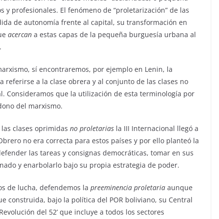
y profesionales. El fenómeno de “proletarización” de las
dida de autonomía frente al capital, su transformación en
que
acercan
a estas capas de la pequeña burguesía urbana al
.
 marxismo, sí encontraremos, por ejemplo en Lenin, la
a referirse a la clase obrera y al conjunto de las clases no
al. Consideramos que la utilización de esta terminología por
ndono del marxismo.
 las clases oprimidas
no proletarias
la III Internacional llegó a
Obrero no era correcta para estos países y por ello planteó la
 defender las tareas y consignas democráticas, tomar en sus
do y enarbolarlo bajo su propia estrategia de poder.
ios de lucha, defendemos la
preeminencia proletaria
aunque
ue construida, bajo la política del POR boliviano, su Central
 Revolución del 52’ que incluye a todos los sectores