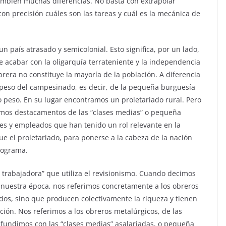
 también muchas diferencias. No basta con extrapolar
on precisión cuáles son las tareas y cuál es la mecánica de
n país atrasado y semicolonial. Esto significa, por un lado,
e acabar con la oligarquía terrateniente y la independencia
obrera no constituye la mayoría de la población. A diferencia
 peso del campesinado, es decir, de la pequeña burguesía
mo peso. En su lugar encontramos un proletariado rural. Pero
imos destacamentos de las “clases medias” o pequeña
es y empleados que han tenido un rol relevante en la
que el proletariado, para ponerse a la cabeza de la nación
programa.
e trabajadora” que utiliza el revisionismo. Cuando decimos
de nuestra época, nos referimos concretamente a los obreros
ados, sino que producen colectivamente la riqueza y tienen
ión. Nos referimos a los obreros metalúrgicos, de las
onfundimos con las “clases medias” asalariadas, o pequeña