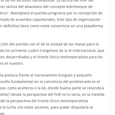
arse
de los sectores nacionalistas. La táctica del FUR fue
ón táctica del abandono del concepto bolchevique de
órica”. Reemplazó el partido-programa por la concepción de
uñado de acuerdos coyunturales. Este tipo de organización
 en definitiva tiene como norte convertirse en una plataforma
ción del partido con el de la unidad de las masas para la
de los primeros cuatro Congresos de la III Internacional, que
íses desarrollados y el Frente Único Antiimperialista para los
mo el nuestro.
 la postura frente al nacionalismo burgués y pequeño
collo fundamental en la conciencia del proletariado es el
os, como aceiteros o la 60, donde buena parte se reivindica
 ellos? Desde la perspectiva del FUR no lo sería, en la medida
sde la perspectiva del Frente Único Antiimperialista
 la lucha con estos sectores, para poder disputarle al
ado.