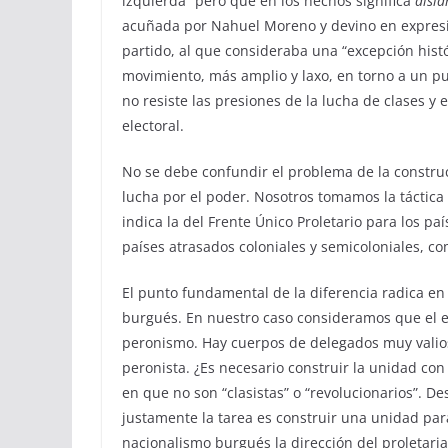
izquierda” pero que en los hechos significa
aisl
acuñada por Nahuel Moreno y devino en expresi
partido, al que consideraba una “excepción hist
movimiento, más amplio y laxo, en torno a un p
no resiste las presiones de la lucha de clases y
electoral.
No se debe confundir el problema de la construc
lucha por el poder. Nosotros tomamos la táctica 
indica la del Frente Único Proletario para los pa
países atrasados coloniales y semicoloniales, co
El punto fundamental de la diferencia radica en
burgués. En nuestro caso consideramos que el es
peronismo. Hay cuerpos de delegados muy valios
peronista. ¿Es necesario construir la unidad con
en que no son “clasistas” o “revolucionarios”. De
justamente la tarea es construir una unidad para
nacionalismo burgués la dirección del proletari