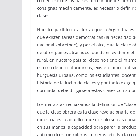
con el resto de los países del continente, pero
consignas mecánicamente, es necesario definir c
clases.
Nuestro partido caracteriza que la Argentina es u
que existen tareas democráticas (la necesidad d
nacional sobretodo), y por el otro, que la clase 
de otros países atrasados, donde es evidente el
rural, en nuestro país tal clase no tiene el mis
esto no debe confundirnos, existen importantís
burguesía urbana, como los estudiantes, docent
historia de la lucha de clases y por tanto exige 
oprimida, debe dirigirse a estas clases con su 
Los marxistas rechazamos la definición de “clas
que la clase obrera es la clase revolucionaria 
industriales, a aquellos que no solo son asalari
en sus manos la capacidad para parar la producc
automotrices, petroleras, mineras, etc. No la c