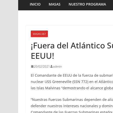
INICIO
MASAS
NUESTRO PROGRAMA
MASAS-387
¡Fuera del Atlántico 
EEUU!
20/02/2021
admin
El Comandante de EEUU de la fuerza de submarin
nuclear USS Greeneville (SSN 772) en el Atlántico
las Islas Malvinas “demostrando el alcance glob
“Nuestras Fuerzas Submarinas dependen de alian
defender nuestros intereses nacionales y domina
Comandante de las Fuerzas Submarinas estado