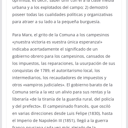
oprimida, es decir, saber unir con él a la clase media
urbana y a los explotados del campo; 2) demostró
poseer todas las cualidades políticas y organizativas
para atraer a su lado a la pequeña burguesía.
Para Marx, el grito de la Comuna a los campesinos
«¡nuestra victoria es vuestra única esperanza!»
indicaba acertadamente el significado de un
gobierno obrero para los campesinos, cansados de
los impuestos, las reparaciones, la usurpación de sus
conquistas de 1789, el autoritarismo local, los
intermediarios, los recaudadores de impuestos y
otros «vampiros judiciales». El gobierno barato de la
Comuna sería a la vez un alivio para sus rentas y la
liberaría «de la tiranía de la guardia rural, del policía
y del prefecto». El campesinado francés, que osciló
en varias direcciones desde Luis Felipe (1830), hasta
el Imperio de Napoleón III (1851), llegó a la guerra
franco-prusiana cada vez más alejado de la