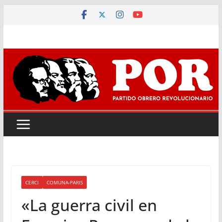
Saltar
al
contenido
CERCI
COMUNA-PARIS
«La guerra civil en