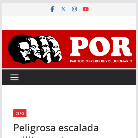
Saltar
al
contenido
CERCI
Peligrosa escalada