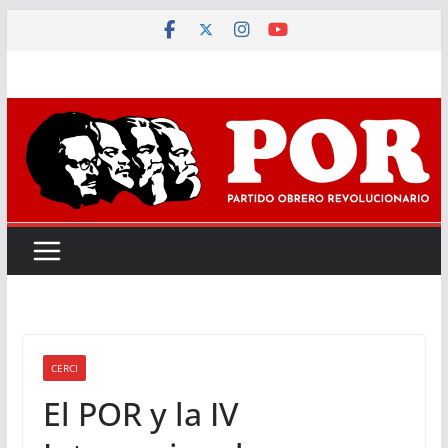
Saltar
al
contenido
CERCI
El POR y la IV