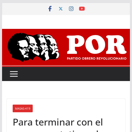
Saltar
al
contenido
MASAS-419
Para terminar con el