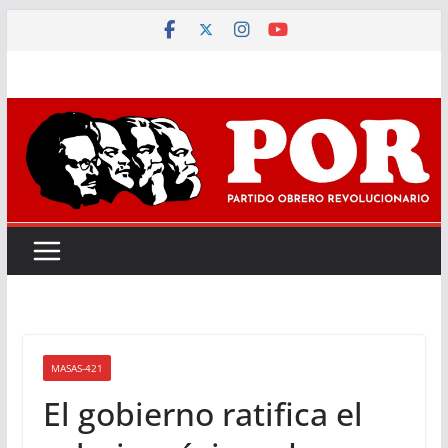
Saltar
al
contenido
MASAS-421
El gobierno ratifica el