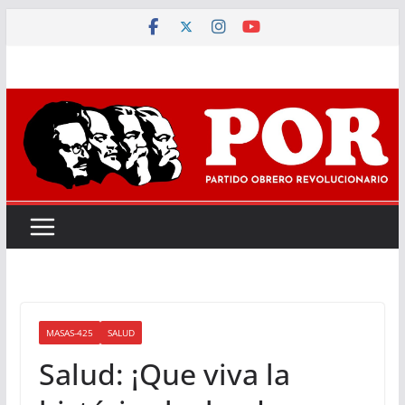
Saltar
al
contenido
MASAS-425
SALUD
Salud: ¡Que viva la