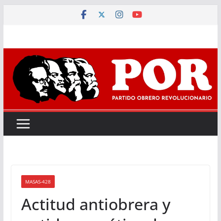
Saltar
al
contenido
MASAS-428
Actitud antiobrera y