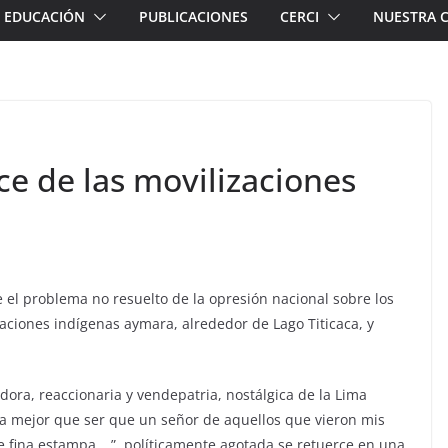
EDUCACIÓN
PUBLICACIONES
CERCI
NUESTRA 
ice de las movilizaciones
e el problema no resuelto de la opresión nacional sobre los
naciones indígenas aymara, alrededor de Lago Titicaca, y
ra, reaccionaria y vendepatria, nostálgica de la Lima
da mejor que ser que un señor de aquellos que vieron mis
de fina estampa …”, políticamente agotada se retuerce en una