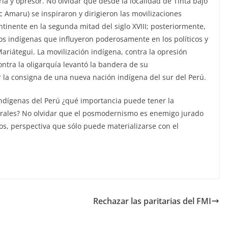
ia y opresor. No olvidar que desde la localidad de Tinta bajo
 Amaru) se inspiraron y dirigieron las movilizaciones
ntinente en la segunda mitad del siglo XVIII; posteriormente,
los indígenas que influyeron poderosamente en los políticos y
riátegui. La movilización indígena, contra la opresión
ontra la oligarquía levantó la bandera de su
 la consigna de una nueva nación indígena del sur del Perú.
 indígenas del Perú ¿qué importancia puede tener la
orales? No olvidar que el posmodernismo es enemigo jurado
s, perspectiva que sólo puede materializarse con el
Rechazar las paritarias del FMI