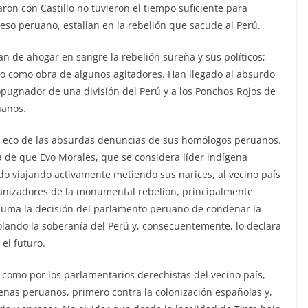
ron con Castillo no tuvieron el tiempo suficiente para
eso peruano, estallan en la rebelión que sacude al Perú.
tan de ahogar en sangre la rebelión sureña y sus políticos;
co como obra de algunos agitadores. Han llegado al absurdo
opugnador de una división del Perú y a los Ponchos Rojos de
uanos.
en eco de las absurdas denuncias de sus homólogos peruanos.
 de que Evo Morales, que se considera líder indígena
do viajando activamente metiendo sus narices, al vecino país
rganizadores de la monumental rebelión, principalmente
e suma la decisión del parlamento peruano de condenar la
iolando la soberanía del Perú y, consecuentemente, lo declara
el futuro.
 como por los parlamentarios derechistas del vecino país,
ígenas peruanos, primero contra la colonización españolas y,