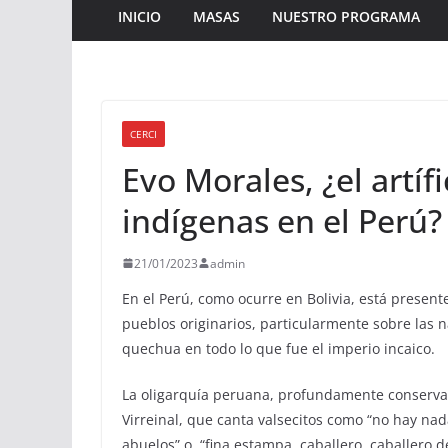
INICIO
MASAS
NUESTRO PROGRAMA
CERCI
Evo Morales, ¿el artíf
indígenas en el Perú?
21/01/2023
admin
En el Perú, como ocurre en Bolivia, está present
pueblos originarios, particularmente sobre las 
quechua en todo lo que fue el imperio incaico.
La oligarquía peruana, profundamente conservado
Virreinal, que canta valsecitos como “no hay na
abuelos” o, “fina estampa, caballero, caballero 