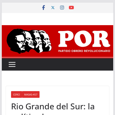
Saltar
al
contenido
CERCI
MASAS-457
Rio Grande del Sur: la