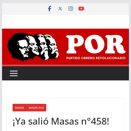
Saltar
al
contenido
MASAS
MASAS-458
¡Ya salió Masas n°458!