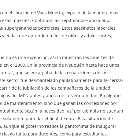
ra en el corazón de Vaca Muerta, expuso de la manera más
 a esas muertes. Continúan así repitiéndose año a año,
las superganancias petroleras. Estos asesinatos laborales
 y en las que aprenden miles de niños y adolescentes,
ue no es una excepción, así lo muestran las muertes de
ti en el 2000. En la provincia de Neuquén hasta hace unos
ecutora”, que se encargaba de las reparaciones de las
Este sector fue desmantelado paulatinamente para tercerizar
 partir de la jubilación de los compañeros de la unidad
migas del MPN antes y ahora de la Neuquinidad. En algunos
 o de mantenimiento, sino que ganan las concesiones por
ventualmente según la necesidad, así por ejemplo no cuentan
n solamente para dar el final de obra. Esta situación de
o, aunque el gobierno realice la pantomima de inaugurar
e riesgo tanto para docentes, como para estudiantes.