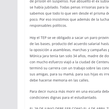
de prisión en suspenso. Fue absuelto el ex subs
se había jubilado. Todas penas irrisorias para 
sabemos que todo lo que ven desde el prisma de
poco. Por eso insistimos que además de la lucha
responsables políticos.
Hoy el TEP se ve obligado a sacar un paro provin
de las bases, producto del acuerdo salarial has
la oposición a asambleas, marchas y campañas pr
Mónica Jara tenía tan solo 34 años, madre de do
con mucho esfuerzo viajó a la ciudad de Centenar
terminó su carrera con un trabajo sobre las cond
sus amigas, para su mamá, para sus hijas es irr
debe hacerse memoria en las calles.
Para decir nunca más morir en una escuela debe
condiciones dignas para el estudiantado.
EL 29 DE JUNIO DEBE SER COMO EL 4 DE ABRI