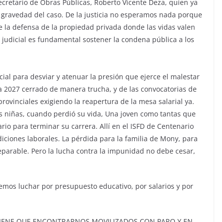
ecretario de Obras Públicas, Roberto Vicente Deza, quien ya
la gravedad del caso. De la justicia no esperamos nada porque
 la defensa de la propiedad privada donde las vidas valen
 judicial es fundamental sostener la condena pública a los
cial para desviar y atenuar la presión que ejerce el malestar
ta 2027 cerrado de manera trucha, y de las convocatorias de
ovinciales exigiendo la reapertura de la mesa salarial ya.
s niñas, cuando perdió su vida, Una joven como tantas que
io para terminar su carrera. Allí en el ISFD de Centenario
iciones laborales. La pérdida para la familia de Mony, para
eparable. Pero la lucha contra la impunidad no debe cesar,
mos luchar por presupuesto educativo, por salarios y por
L TIENE QUE ENCONTRARNOS MOVILIZADOS CON PARO Y EN