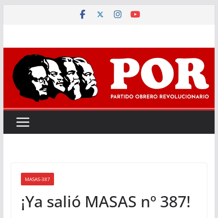
Saltar
al
contenido
MASAS-387
¡Ya salió MASAS nº 387!