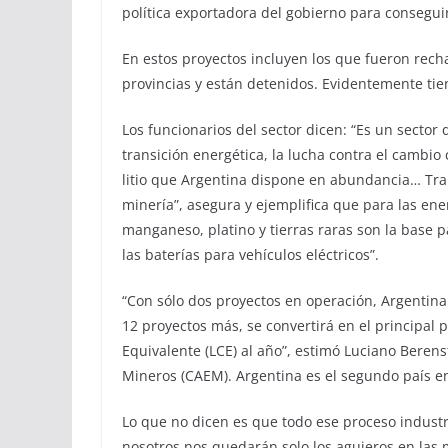
política exportadora del gobierno para consegui
En estos proyectos incluyen los que fueron rec
provincias y están detenidos. Evidentemente tien
Los funcionarios del sector dicen: “Es un sector
transición energética, la lucha contra el cambio 
litio que Argentina dispone en abundancia… Tra
minería”, asegura y ejemplifica que para las ene
manganeso, platino y tierras raras son la base pa
las baterías para vehículos eléctricos”.
“Con sólo dos proyectos en operación, Argentina 
12 proyectos más, se convertirá en el principal
Equivalente (LCE) al año”, estimó Luciano Beren
Mineros (CAEM). Argentina es el segundo país en 
Lo que no dicen es que todo ese proceso industria
nosotros nos quedarán solo los agujeros en las 