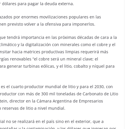
r dólares para pagar la deuda externa.
hazados por enormes movilizaciones populares en las
en previsto volver a la ofensiva para imponerlos.
 que tendrá importancia en las próximas décadas de cara a la
climático y la digitalización con minerales como el cobre y el
nsitar hacia matrices productivas limpias requerirá más
rgías renovables “el cobre será un mineral clave; el
ra generar turbinas eólicas, y el litio, cobalto y níquel para
es el cuarto productor mundial de litio y para el 2030, con
 productor con más de 300 mil toneladas de Carbonato de Litio
stein, director en la Cámara Argentina de Empresarios
reservas de litio a nivel mundial.
l no se realizará en el país sino en el exterior, que a
montañas y la contaminación, y los dólares que ingresan por