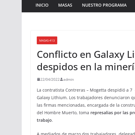
INICIO
MASAS
NUESTRO PROGRAMA
MASAS-413
Conflicto en Galaxy L
despidos en la miner
22/04/2022
admin
La contratista Contreras – Mogetta despidió a 7 
Galaxy Lithium. Los trabajadores denunciaron q
las firmas mencionadas, encargada de la construcc
del Hombre Muerto, toma
represalias por las 
trabajo
.
A mediados de marzo dos trabajadores, delegad