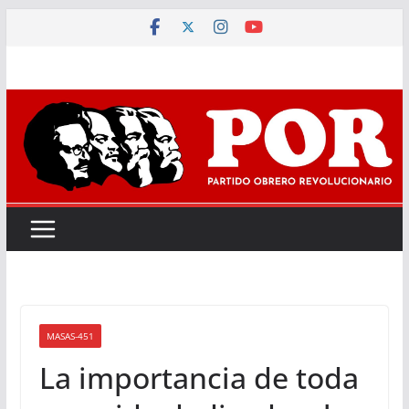
Saltar
al
contenido
MASAS-451
La importancia de toda