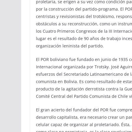
proletaria, se erigen a su vez como condición par
por la construcción del partido-programa. El PO
centristas y revisionistas del trotskismo, respons
obstáculos a su reconstrucción, como un instru
los Cuatro Primeros Congresos de la III Internaci
lugar es el resultado de 90 años de trabajo inces
organización leninista del partido.
El POR boliviano fue fundado en junio de 1935 c
Internacional organizada por Trotsky. José Agui
esfuerzos del Secretariado Latinoamericano de l
comunista en Bolivia. Es como resultado de estas 
producto de la agitación derrotista contra la Gu
Comité Central del Partido Comunista de Chile vi
El gran acierto del fundador del POR fue compre
desarrollo capitalista, era necesario crear un pa
celular capaz de organizar al proletariado. Ésta
como clase no propietaria, es la clase revolucion