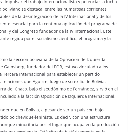
a impulsar el trabajo internacionalista y potenciar la lucha
R boliviano se destaca, entre las numerosas corrientes
ables de la desintegración de la IV Internacional y de los
mento esencial para la continua aplicación del programa de
onal y del Congreso fundador de la IV Internacional. Este
ante regido por el socialismo científico, el programa y la
omo la sección boliviana de la Oposición de Izquierda
rre Gainsborg, fundador del POR, estuvo vinculado a los
a Tercera Internacional para establecer un partido
relaciones que Aguirre, luego de su exilio de Bolivia,
erra del Chaco, bajo el seudónimo de Fernández, sirvió en el
nculado a la facción Oposición de Izquierda Internacional.
nder que en Bolivia, a pesar de ser un país con bajo
rtido bolchevique-leninista. Es decir, con una estructura
, aunque minoritaria por el lugar que ocupa en la producción
aria por excelencia. Está situado históricamente en la