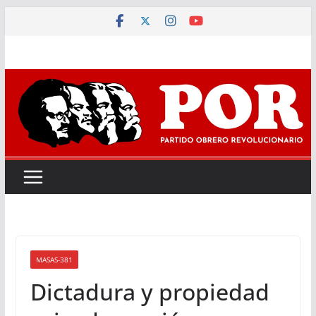
Saltar
al
contenido
MASAS-381
Dictadura y propiedad