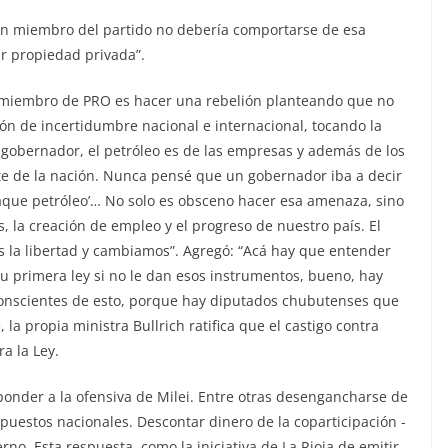
 un miembro del partido no debería comportarse de esa
r propiedad privada”.
miembro de PRO es hacer una rebelión planteando que no
ión de incertidumbre nacional e internacional, tocando la
 gobernador, el petróleo es de las empresas y además de los
e de la nación. Nunca pensé que un gobernador iba a decir
saque petróleo’… No solo es obsceno hacer esa amenaza, sino
 la creación de empleo y el progreso de nuestro país. El
s la libertad y cambiamos”. Agregó: “Acá hay que entender
 primera ley si no le dan esos instrumentos, bueno, hay
onscientes de esto, porque hay diputados chubutenses que
 la propia ministra Bullrich ratifica que el castigo contra
a la Ley.
nder a la ofensiva de Milei. Entre otras desengancharse de
puestos nacionales. Descontar dinero de la coparticipación -
rno. Esta respuesta, como la iniciativa de La Rioja de emitir