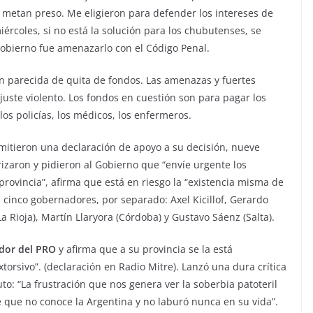
metan preso. Me eligieron para defender los intereses de
iércoles, si no está la solución para los chubutenses, se
Gobierno fue amenazarlo con el Código Penal.
n parecida de quita de fondos. Las amenazas y fuertes
ajuste violento. Los fondos en cuestión son para pagar los
los policías, los médicos, los enfermeros.
mitieron una declaración de apoyo a su decisión, nueve
izaron y pidieron al Gobierno que “envíe urgente los
provincia”, afirma que está en riesgo la “existencia misma de
 cinco gobernadores, por separado: Axel Kicillof, Gerardo
a Rioja), Martín Llaryora (Córdoba) y Gustavo Sáenz (Salta).
dor del PRO
y afirma que a su provincia se la está
orsivo”. (declaración en Radio Mitre). Lanzó una dura crítica
to: “La frustración que nos genera ver la soberbia patoteril
 que no conoce la Argentina y no laburó nunca en su vida”.