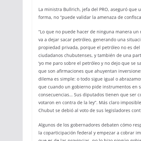
La ministra Bullrich, jefa del PRO, aseguró que
forma, no “puede validar la amenaza de confisca
“Lo que no puede hacer de ninguna manera un 
va a dejar sacar petróleo, generando una situac
propiedad privada, porque el petróleo no es del
ciudadanos chubutenses, y también de una part
‘yo me paro sobre el petróleo y no dejo que se 
que son afirmaciones que ahuyentan inversiones,
dilema es simple: o todo sigue igual o abrazamo
que cuando un gobierno pide instrumentos en su
consecuencias… Sus diputados tienen que ser c
votaron en contra de la ley”. Más claro imposible,
Chubut se debió al voto de sus legisladores contr
Algunos de los gobernadores debaten cómo respo
la coparticipación federal y empezar a cobrar im
que es de las provincias- no lo hizo ningún gobie