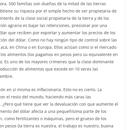
ora. 500 familias son dueñas de la mitad de las tierras
obtiene su riqueza por el simple hecho de ser propietaria de
interés de la clase social propietaria de la tierra y de los
ión agraria es bajar las retenciones, presionar por una
lar que reciben por exportar y aumentar los precios de los
ción del dólar. Como no hay ningún tipo de control sobre las
go acá, en China o en Europa. Ellos actúan como si el mercado
s los alimentos (los pagamos en pesos pero su equivalente en
o). Es uno de los mayores crímenes que la clase dominante
oducción de alimentos que excede en 10 veces las
hambre.
n en sí misma es inflacionaria. Esto no es cierto. La
con el resto del mundo, haciendo más caras las
s. ¿Pero qué tiene que ver la devaluación con que aumente el
umento del dólar afecta a una pequeñísima parte de los
, como fertilizantes o máquinas, pero el grueso de los
en pesos (la tierra es nuestra, el trabajo es nuestro, buena